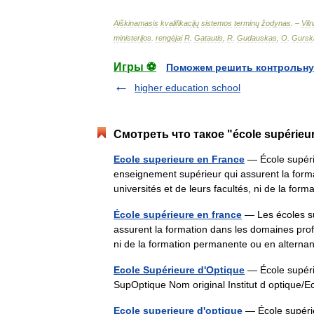
Aiškinamasis
kvalifikacijų
sistemos
terminų
žodynas
. –
Viln
ministerijos
.
rengėjai
R
.
Gatautis
,
R
.
Gudauskas
,
O
.
Gursk
Игры ⚽
Поможем решить контрольну
higher education school
Смотреть что такое "école supérieu
Ecole superieure en France
— École supéri
enseignement supérieur qui assurent la forma
universités et de leurs facultés, ni de la 
École supérieure en france
— Les écoles su
assurent la formation dans les domaines profe
ni de la formation permanente ou en alter
Ecole Supérieure d'Optique
— École supéri
SupOptique Nom original Institut d optique/
Ecole superieure d'optique
— École supérie