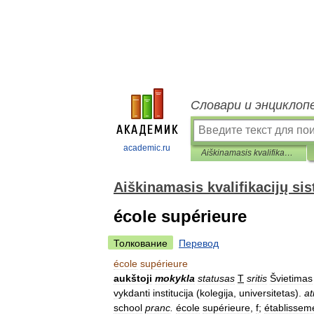
Словари и энциклоп
academic.ru
Aiškinamasis kvalifikacijų sistemos terminų žodynas
Aiškinamasis kvalifikacijų s
école supérieure
Толкование
Перевод
école
supérieure
aukštoji
mokykla
statusas
T
sritis
Švietimas
vykdanti
institucija
(
kolegija
,
universitetas
).
at
school
pranc
.
école
supérieure
,
f
;
établissem