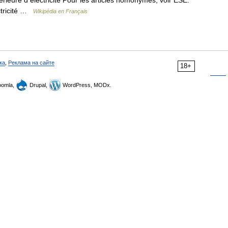
ieure d électricité Pour les articles homonymes, voir ESE.
ctricité …
Wikipédia en Français
ка
,
Реклама на сайте
18+
omla,
Drupal,
WordPress, MODx.