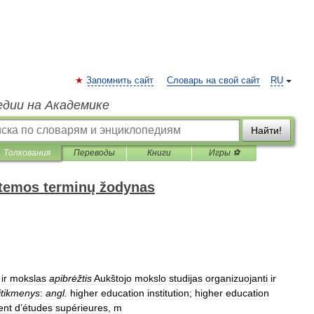
Запомнить сайт
Словарь на свой сайт
RU
едии на Академике
Найти!
Толкования
Переводы
Книги
Игры ⚽
istemos terminų žodynas
ir
mokslas
apibrėžtis
Aukštojo
mokslo
studijas
organizuojanti
ir
itikmenys
:
angl
.
higher
education
institution
;
higher
education
ent
d
’
études
supérieures
,
m