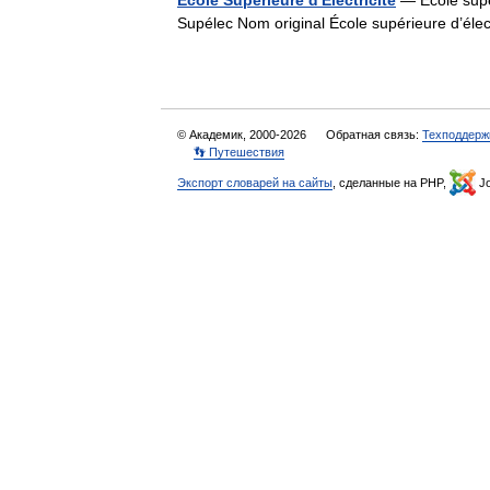
Ecole Supérieure d'Electricité
— École supér
Supélec Nom original École supérieure d’éle
© Академик, 2000-2026
Обратная связь:
Техподдерж
👣 Путешествия
Экспорт словарей на сайты
, сделанные на PHP,
Jo